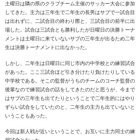
土曜日は隣の県のクラブチーム主催のサッカー大会に参加
してきた。主力は三年生で二年生の長男はサブで一試合目
は出れずに、二試合目の終わり際と、三試合目の前半に出
場した。試合は三試合とも勝利したが日曜日の決勝トーナ
メントは土曜日に来ていないサブの三年生が出るため二年
生は決勝トーナメントに出なかった。
しかし、二年生は日曜日に同じ市内の中学校との練習試合
があった。ここ三試合ほど引き分けたり負けたりしている
中学校である。そこの監督がうちのチームのコーチ監督の
後輩なので練習試合の話をしてきたのだと思うが、今まで
はサブの三年生も出てたりということで二年生的にはやり
ずらい試合をしていたのと、二年生の主力も出ていないと
いうこともあった。
今回は新人戦が近いということで、お互いに主力同士の練