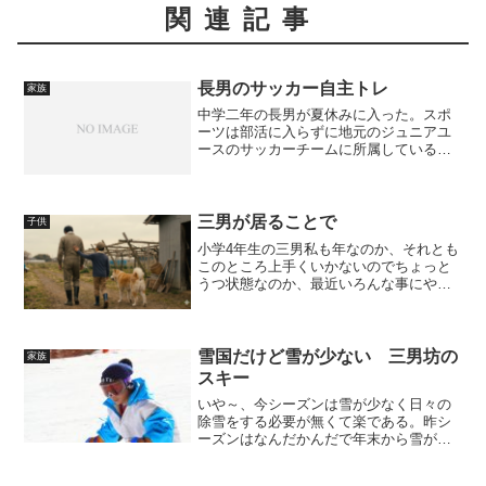
関連記事
長男のサッカー自主トレ
家族
中学二年の長男が夏休みに入った。スポ
ーツは部活に入らずに地元のジュニアユ
ースのサッカーチームに所属している。
長男の学校の場合、部活には必ず入る必
要があり、長男の様に学校外で活動して
いる場合は「総合運動」という部活に入
る事になる。しかし、長男...
三男が居ることで
子供
小学4年生の三男私も年なのか、それとも
このところ上手くいかないのでちょっと
うつ状態なのか、最近いろんな事にやる
気が出ない。農作業もそうだし、副業で
やっているAIを使った作業もなかなか進
まないし、趣味の秋田犬も気持ちが入ら
ない状態です。そんな...
雪国だけど雪が少ない 三男坊の
家族
スキー
いや～、今シーズンは雪が少なく日々の
除雪をする必要が無くて楽である。昨シ
ーズンはなんだかんだで年末から雪が降
り始め、毎日除雪をしていたのだが今年
は降ってもさらっと降るだけなので除雪