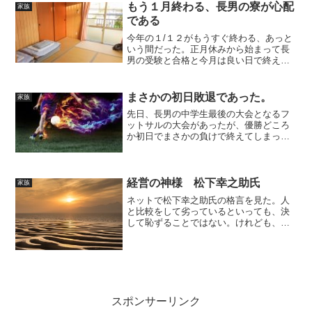
も楽である。昨シーズンは年初から転職
もう１月終わる、長男の寮が心配
家族
をし1時間半かけて車での...
である
今年の１/１２がもうすぐ終わる、あっと
いう間だった。正月休みから始まって長
男の受験と合格と今月は良い日で終えた
と思っている。インフルエンザが猛威を
振るっているが、我が家はまだ誰も引い
ていない。嫁はインフルエンザ予防にヤ
まさかの初日敗退であった。
家族
クルトが効果があると思...
先日、長男の中学生最後の大会となるフ
ットサルの大会があったが、優勝どころ
か初日でまさかの負けで終えてしまっ
た。予選リーグでは初戦を幸先よく６－
０で勝利し、二試合目も３－０で勝ち予
選リーグは突破した、しかし決勝トーナ
メント初戦で負けてしまった...
経営の神様 松下幸之助氏
家族
ネットで松下幸之助氏の格言を見た。人
と比較をして劣っているといっても、決
して恥ずることではない。けれども、去
年の自分と今年の自分とを比較して、も
しも今年が劣っているとしたら、それこ
そ恥ずべきことである。まさにその通り
である。自分にあてはめ考...
スポンサーリンク