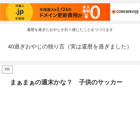
還暦を過ぎたおやじが日々感じたことをつづります
40過ぎおやじの独り言（実は還暦を過ぎました）
PR
まぁまぁの週末かな？ 子供のサッカー