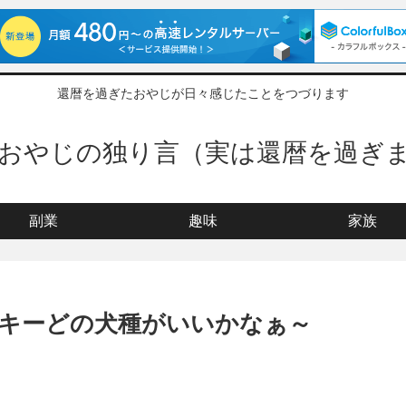
還暦を過ぎたおやじが日々感じたことをつづります
ぎおやじの独り言（実は還暦を過ぎ
副業
趣味
家族
キーどの犬種がいいかなぁ～