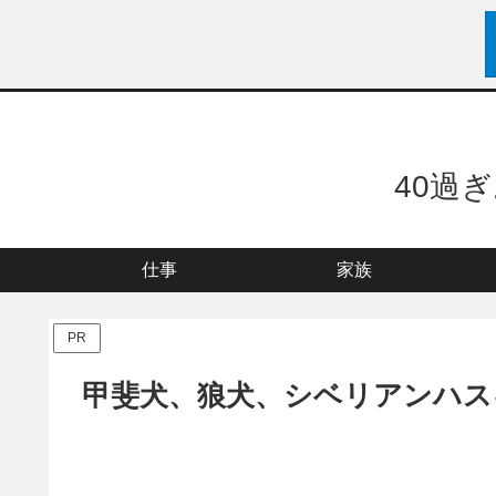
40過
仕事
家族
PR
甲斐犬、狼犬、シベリアンハス