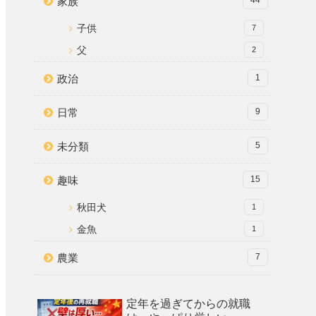
家族
44
子供
7
父
2
政治
1
日常
9
未分類
5
趣味
15
秋田犬
1
金魚
1
農業
7
定年を過ぎてからの就職