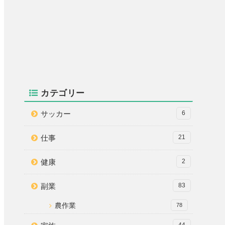
カテゴリー
サッカー
6
仕事
21
健康
2
副業
83
農作業
78