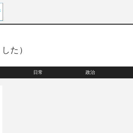
ました）
日常
政治