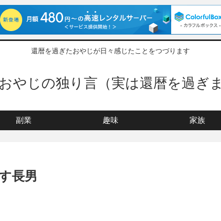
還暦を過ぎたおやじが日々感じたことをつづります
ぎおやじの独り言（実は還暦を過ぎ
副業
趣味
家族
す長男