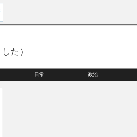
ました）
日常
政治