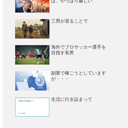
は、やっぱり厳しい
三男が居ることで
海外でプロサッカー選手を
目指す長男
副業で稼ごうとしています
が・・・
生活に行き詰まって