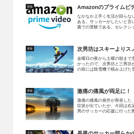
Amazonのプライム
家族
なかなか上手く生活が回らな
ある。サッカーがしたいと言
薦での受験である。セレクショ
次男坊はスキーよりス
家族
金曜日の夜から土曜の朝まで
かったので、次男坊と三男坊
の前には除雪機で積み上げた雪
激痛の痛風が両足に！
家族
激痛の痛風の発作が再発した
症状が出ていたが、今回は右
男のサッカーの応援に行った際
長男のサッカー部らか
子供