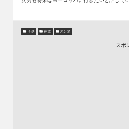
次男も将来はヨーロッパに行きたいと話して
子供
家族
未分類
スポ