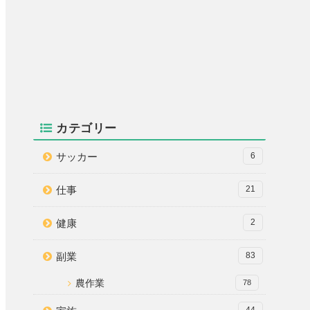
カテゴリー
サッカー
6
仕事
21
健康
2
副業
83
農作業
78