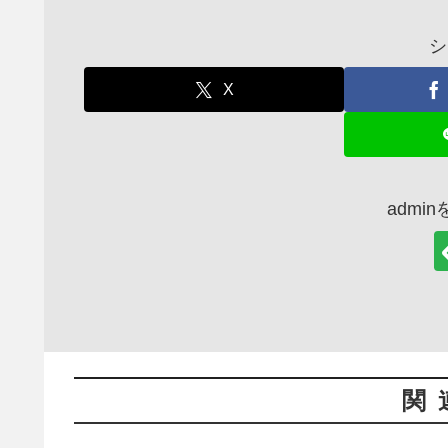
シ
X
admi
関