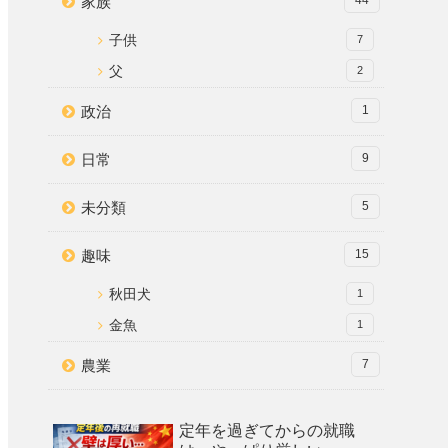
家族
44
子供
7
父
2
政治
1
日常
9
未分類
5
趣味
15
秋田犬
1
金魚
1
農業
7
定年を過ぎてからの就職