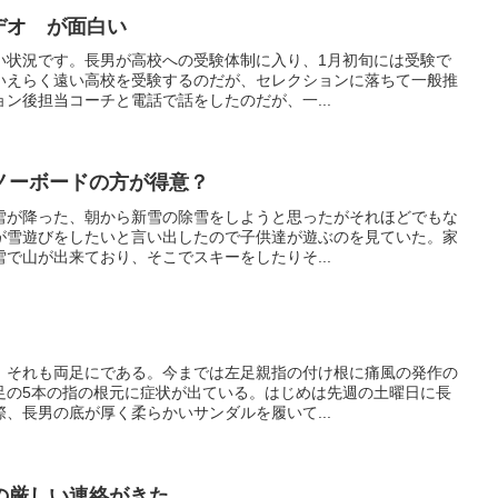
ビデオ が面白い
い状況です。長男が高校への受験体制に入り、1月初旬には受験で
いえらく遠い高校を受験するのだが、セレクションに落ちて一般推
ン後担当コーチと電話で話をしたのだが、一...
ノーボードの方が得意？
雪が降った、朝から新雪の除雪をしようと思ったがそれほどでもな
が雪遊びをしたいと言い出したので子供達が遊ぶのを見ていた。家
で山が出来ており、そこでスキーをしたりそ...
、それも両足にである。今までは左足親指の付け根に痛風の発作の
足の5本の指の根元に症状が出ている。はじめは先週の土曜日に長
、長男の底が厚く柔らかいサンダルを履いて...
の厳しい連絡がきた