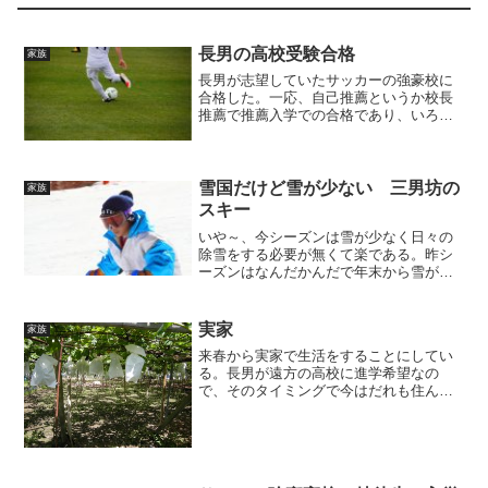
長男の高校受験合格
家族
長男が志望していたサッカーの強豪校に
合格した。一応、自己推薦というか校長
推薦で推薦入学での合格であり、いろん
な話を聞くと推薦入学ではほとんど落ち
る人がいないとの事であるが、受験に合
格したのは良かった。合格祝いという事
で外食にでも連れて行こう...
雪国だけど雪が少ない 三男坊の
家族
スキー
いや～、今シーズンは雪が少なく日々の
除雪をする必要が無くて楽である。昨シ
ーズンはなんだかんだで年末から雪が降
り始め、毎日除雪をしていたのだが今年
は降ってもさらっと降るだけなので除雪
も楽である。昨シーズンは年初から転職
実家
家族
をし1時間半かけて車での...
来春から実家で生活をすることにしてい
る。長男が遠方の高校に進学希望なの
で、そのタイミングで今はだれも住んで
いない私の実家へ住む予定にしている。
築50年を過ぎている家なので直すところ
は多々あるが、住めない状態ではない。
かえって、今住んでいる借...