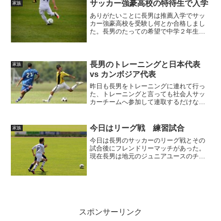
サッカー強豪高校の特待生で入学
家族
ありがたいことに長男は推薦入学でサッ
カー強豪高校を受験し何とか合格しまし
た。長男のたっての希望で中学２年生の
時から志望していて練習や試合を頑張っ
ていました。しかし、セレクションを受
けるも不運な事に前の週の土曜日に試合
中に太腿を相手から膝蹴り...
長男のトレーニングと日本代表
家族
vs カンボジア代表
昨日も長男をトレーニングに連れて行っ
た、トレーニングと言っても社会人サッ
カーチームへ参加して連取するだけなの
だが。昨日は日中大雪で吹雪いていたの
でどうなるか心配したが、出かける時間
にはほぼ止んでいたので良かった。それ
今日はリーグ戦 練習試合
家族
でも雪国なのでそれなりの...
今日は長男のサッカーのリーグ戦とその
試合後にフレンドリーマッチがあった。
現在長男は地元のジュニアユースのチー
ムに所属しており、現在二年生である。
とりあえずトップチームには入っている
がベンチを温めている日々である。さ
て、今日はとても大切な試合...
スポンサーリンク