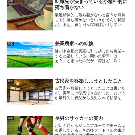
転職先が決まっているが精神的に
家族
落ち着かない
最近精神的に落ち着かないと言うか気持
ち的に落ち着かないというかそんな状態
だ。まぁ、嫁と日々喧嘩ばかりしている
から落ち着かないことが多いのだと思
う。転職先が決まり収入も増え生活が安
定するので喜ぶべきであるのだが、嫁は
兼業農家への転換
喜びもしないし「良かったね...
副業
嫁が来春私の実家に引っ越したら農業を
すると話している。聞いた瞬間「は
ぁ？」と思ったのだが、嫁はどこ吹く風
といった感じで「ブドウ園もする」と言
い始めた。ブドウ園は私のおやじの友人
に無料で貸しているのだが、その人が栽
培できなくなったら嫁が栽培す...
古民家を移築しようとしたこと
家族
古民家を移築しようとしたことは書いた
が、実際には移築できなかった。という
か最終的に親父から反対されて移築を断
念した。親父からの反対の言葉は「身の
程を知れ！」という事であった。私の行
いが原因で離婚し、前の妻との子供４人
分の養育費を払う必要があ...
長男のサッカーの実力
家族
だいぶ前からジュニアユースのチームは
引退している。その後フットサルの東北