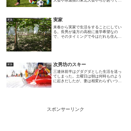
大会や県選抜の東北大会やらがあってフ
ットサルは頑張っていた。それらが終わ
り高校受験が近づいたので受験勉強を主
にしていた。その受験が終わり無事合格
したので、入学まで私が帰...
実家
家族
来春から実家で生活をすることにしてい
る。長男が遠方の高校に進学希望なの
で、そのタイミングで今はだれも住んで
いない私の実家へ住む予定にしている。
築50年を過ぎている家なので直すところ
は多々あるが、住めない状態ではない。
かえって、今住んでいる借...
次男坊のスキー
家族
三連休前半はグダグダとした生活を送っ
てしまった。土曜日は朝は何時ものよう
に起きだしたが、妻は相変わらずいつま
でも寝ていて次男坊三男坊は起きても朝
食が食べれなく待っていた。その待って
いる間に子供達はゲームをしたり
YouTubeを見たりでごろご...
スポンサーリンク