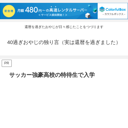
還暦を過ぎたおやじが日々感じたことをつづります
40過ぎおやじの独り言（実は還暦を過ぎました）
PR
サッカー強豪高校の特待生で入学