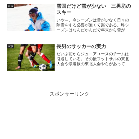
資金を貯めているようです。当初来年1月
雪国だけど雪が少ない 三男坊の
家族
には一度帰国して、そ...
スキー
いや～、今シーズンは雪が少なく日々の
除雪をする必要が無くて楽である。昨シ
ーズンはなんだかんだで年末から雪が降
り始め、毎日除雪をしていたのだが今年
は降ってもさらっと降るだけなので除雪
も楽である。昨シーズンは年初から転職
長男のサッカーの実力
家族
をし1時間半かけて車での...
だいぶ前からジュニアユースのチームは
引退している。その後フットサルの東北
大会や県選抜の東北大会やらがあってフ
ットサルは頑張っていた。それらが終わ
り高校受験が近づいたので受験勉強を主
にしていた。その受験が終わり無事合格
したので、入学まで私が帰...
スポンサーリンク