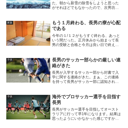
た、朝から新雪の除雪をしようと思った
がそれほどでもなかったので、次男坊と
三男坊が雪遊びをしたいと言い出したの
で子供達が遊ぶのを見ていた。家の前に
は除雪機で積み上げた雪で山が出来てお
もう１月終わる、長男の寮が心配
家族
り、そこでスキーをしたりそ...
である
今年の１/１２がもうすぐ終わる、あっと
いう間だった。正月休みから始まって長
男の受験と合格と今月は良い日で終えた
と思っている。インフルエンザが猛威を
振るっているが、我が家はまだ誰も引い
ていない。嫁はインフルエンザ予防にヤ
長男のサッカー部らかの厳しい連
子供
クルトが効果があると思...
絡がきた
長男が入学するサッカー部から封書で入
学に関する連絡がきた。まぁ、この連絡
を持って長男がサッカー部に認知されて
いる確証となっていると感じたが。厳し
い内容とは親にとって厳しい内容もあり
それは部費やら寮費やらの費用の件であ
海外でプロサッカー選手を目指す
子供
る。協賛金、部費、入寮費...
長男
長男がサッカー選手を目指してオースト
ラリアに行って早1年になります。結果は
思ったようにいかなかった感じですか
ね？それでも夢を諦めずにシーズンオフ
の10月からファームでアルバイトをして