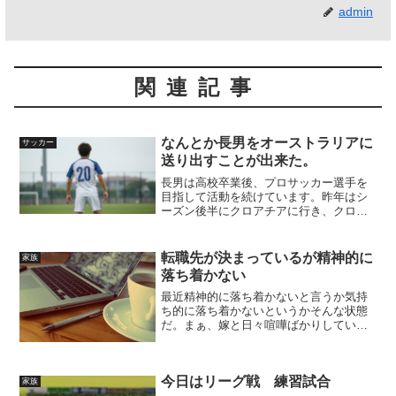
admin
関連記事
なんとか長男をオーストラリアに
サッカー
送り出すことが出来た。
長男は高校卒業後、プロサッカー選手を
目指して活動を続けています。昨年はシ
ーズン後半にクロアチアに行き、クロア
チア5部のチームで約半年サッカーをして
来ましたが、11月に帰国しバイトをして
資金を為て、2月末にやっとオーストラリ
転職先が決まっているが精神的に
家族
アへ渡航しました。...
落ち着かない
最近精神的に落ち着かないと言うか気持
ち的に落ち着かないというかそんな状態
だ。まぁ、嫁と日々喧嘩ばかりしている
から落ち着かないことが多いのだと思
う。転職先が決まり収入も増え生活が安
定するので喜ぶべきであるのだが、嫁は
今日はリーグ戦 練習試合
喜びもしないし「良かったね...
家族