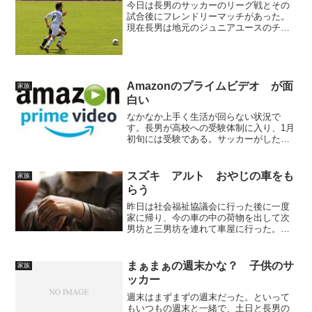
今日は長男のサッカーのリーグ戦とその
試合後にフレンドリーマッチがあった。
現在長男は地元のジュニアユースのチー
ムに所属しており、現在二年生である。
とりあえずトップチームには入っている
がベンチを温めている日々である。さ
て、今日はとても大切な試合...
Amazonのプライムビデオ が面
家族
白い
なかなか上手く生活が回らない状況で
す。長男が高校への受験体制に入り、1月
初旬には受験である。サッカーがしたい
と言いえらく遠い高校を受験するのだ
が、セレクションに落ちて一般推薦での
受験である。セレクション後担当コーチ
スズキ アルト おやじの車をも
家族
と電話で話をしたのだが、一...
らう
昨日は社会福祉協議会に行った後に一度
家に帰り、今の車の中の荷物を出して次
男坊と三男坊を連れて車屋に行った。お
やじのまた新しいアルトを譲り受けたの
である。先日の日曜日に親父から電話が
あり、親父が中古の車を買ったから今乗
まぁまぁの週末かな？ 子供のサ
家族
っている車を私に譲るとの...
ッカー
週末はまずまずの週末だった。といって
もいつもの週末と一緒で、土日と長男の