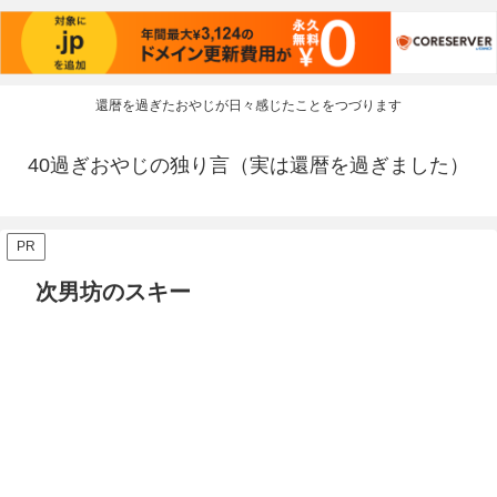
還暦を過ぎたおやじが日々感じたことをつづります
40過ぎおやじの独り言（実は還暦を過ぎました）
PR
次男坊のスキー