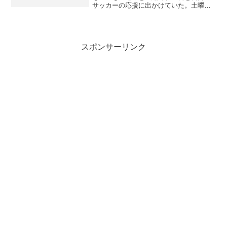
サッカーの応援に出かけていた。土曜日
は隣の県のクラブチーム主催のサッカー
大会に参加してきた。主力は三年生で二
年生の長男はサブで一試合目は出れず
に、二試合目の終わり際と、...
スポンサーリンク