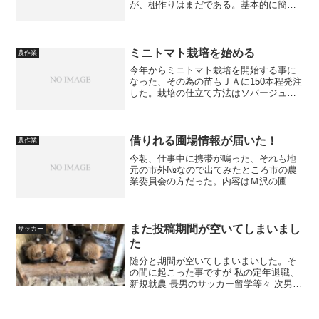
が、棚作りはまだである。基本的に簡単
な構造にしようと思っているが、それで
もそれなりにお金と手間はかかってしま
う。将来的にはトンネルメッシュを用い
た簡易ハウスにする予定で...
ミニトマト栽培を始める
農作業
今年からミニトマト栽培を開始する事に
なった、その為の苗もＪＡに150本程発注
した。栽培の仕立て方法はソバージュ栽
培を露地環境で始める予定である、露地
環境と書いたのはハウス内で栽培をする
のだが、始めはビニールを張らないから
である。トマトの状態...
借りれる圃場情報が届いた！
農作業
今朝、仕事中に携帯が鳴った、それも地
元の市外№なので出てみたところ市の農
業委員会の方だった。内容はＭ沢の圃場
が借りれそうだとの事だった、今年まで
栽培していたが来年から止められるとい
う事なので農業委員会の方から情報をい
ただいたのである。今年ま...
また投稿期間が空いてしまいまし
サッカー
た
随分と期間が空いてしまいまいした。そ
の間に起こった事ですが 私の定年退職、
新規就農 長男のサッカー留学等々 次男の
サッカーと登校拒否 親の同居と親父の痴
呆症 秋田犬の飼育開始等々があり激動の
期間でした。その中で気楽な話として今