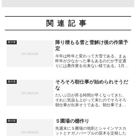
関連記事
降り積もる雪と雪解け後の作業予
農作業
定
今年は昨年と変わって大雪である、まぁ
昨年が少なかった事もあるのだが予定通
りには農作業を出来ない様である。1月末
位にはだいぶ雪が融けた。圃場が気にな
ったので見てきたら思ったより雪が融け
ていた、やはり山の斜面で日当たりが良
そろそろ朝仕事が始められそうだ
農作業
いので融けていた様であ...
な
だいぶ日が昇る時間が早くなってきた、
それに気温も上がって来たのでそろそろ
朝仕事が出来そうである。朝仕事でまず
しなければならないのがＫ圃場で栽培し
ているビジュノワールの芽傷作業をしな
ければならない。日曜日に確認してきた
Ｓ圃場の棚作り
農作業
ら水揚げも始まっていたの...
先週末にＳ圃場の地割とシャインマスカ
ットとナガノパープルの苗木を定植した