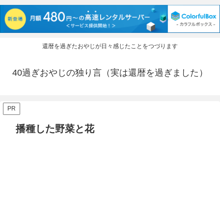
還暦を過ぎたおやじが日々感じたことをつづります
40過ぎおやじの独り言（実は還暦を過ぎました）
PR
播種した野菜と花