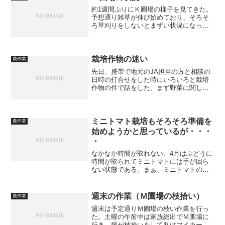
約1週間ぶりにＫ圃場の様子を見てきた。
予想通り雑草が伸び始めており、そろそ
ろ草刈りをしないとまずい状況になって
いた。今年定植したモンドブリエとシラ
ーの状況であるが、モンドブリエで萌芽
しているのは6割位で7割が何とか動いて
いるかなぁ～と言った...
栽培作物の迷い
農作業
先日、携帯で地元のJA担当の方と相談の
日時の打合せをした時にいろいろと栽培
作物の件で話をした。まず野菜に関して
だが、当初は中玉トマトやミニトマトを
考えていたが、地元のJAでは扱っていな
いという事であった。そこで推奨作物を
尋ねたところ夏秋キュ...
ミニトマト栽培もそろそろ準備を
農作業
始めようかと思っているが・・・
・
なかなか時間が取れない、4月はぶどうに
時間が取られてミニトマトには手が回ら
ない状態である。まぁ、ミニトマトの第
一の圃場は家の周りなのでいつでも作業
が出来るので5月に入ってからでも良いか
とも思っているが、それでも定植の2カ月
週末の作業（Ｍ圃場の枝拾い）
農作業
前には苦土石灰を入...
週末は予定通りＭ圃場の枝い作業を行っ
た。土曜の午前中は家族総出でＭ圃場に
行き、嫁が枝拾いをして私はマイカー線