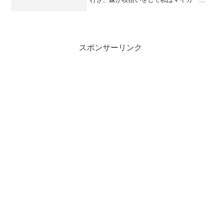
のまとめ方をし、子供達は周りで遊んで
いた。嫁は初めての作業だったのでなか
なかはかどらなかったらそれでも少しは
進んだと思っている、子供...
スポンサーリンク