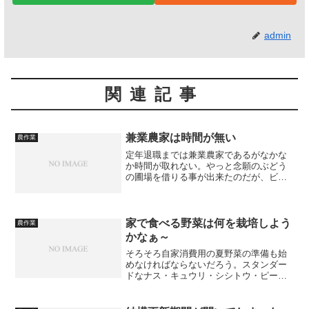
admin
関連記事
兼業農家は時間が無い
農作業
定年退職までは兼業農家であるがなかな
か時間が取れない。やっと念願のぶどう
の圃場を借りる事が出来たのだが、ビニ
ールハウスのビニールを剥がす時間がな
かなか取れない。と言っても、決まった
のが先週の土曜日で日曜日は天気が悪か
ったので作業が出来なかっ...
家で食べる野菜は何を栽培しよう
農作業
かなぁ～
そろそろ自家消費用の夏野菜の準備も始
めなければならないだろう。スタンダー
ドなナス・キュウリ・シシトウ・ピーマ
ン・ネギは必須で、その他にスイカとメ
ロンも栽培したい。そうそう蔓ありイン
ゲンも栽培したい所である。これだけの