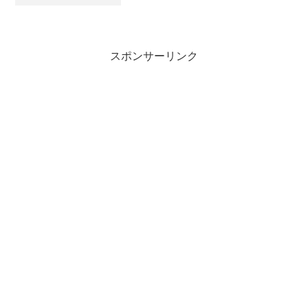
にはミニトマトの苗が届くので気持ち的
には余裕がない。今考えている圃場とし
ては4カ所あるが耕したのは1カ所だけ
で、1カ所が半分2ヶ所...
スポンサーリンク