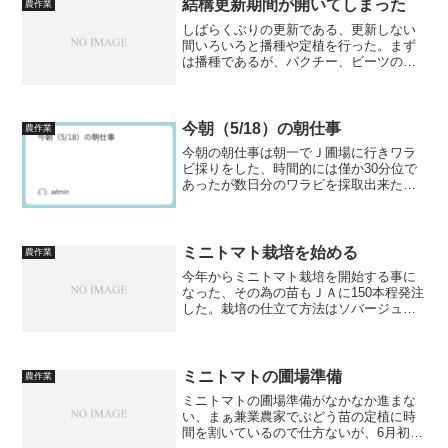
結構更新期間が開いてしまった
農作業
野菜を栽培するには家の裏...
しばらくぶりの更新である、更新しない
間いろいろと播種や定植を行った。まず
は播種であるが、パクチー、ビーツの播
種を行った。パクチーは個袋を袋購入し
全て播種し芽が出始めている。ビーツは2
袋購入したが思ったより多く、袋の半分
くらいしか播種していな...
今朝（5/18）の朝仕事
農作業
今朝の朝仕事は朝一でＪ圃場に行きワラ
ビ採りをした、時間的には僅か30分位で
あったが数日分のワラビを採取出来た。
昨日雨が降ったので一面にワラビが出て
いた、面積的には圃場の1/30も回らなか
ったが十分な量を採取出来たので早めに
引き上げた。そのま...
ミニトマト栽培を始める
農作業
今年からミニトマト栽培を開始する事に
なった、その為の苗もＪＡに150本程発注
した。栽培の仕立て方法はソバージュ栽
培を露地環境で始める予定である、露地
環境と書いたのはハウス内で栽培をする
のだが、始めはビニールを張らないから
である。トマトの状態...
ミニトマトの圃場準備
農作業
ミニトマトの圃場準備がなかなか進まな
い、まぁ兼業農家でぶどう苗の定植に時
間を割いているので仕方ないが、6月初旬