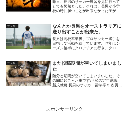
昨日、長男のサッカー練習を見に行って
とても愕然とした。それは、長男が小学
校の時に勝つことが出来なかった子が練
習に来たのだが、その成長に驚いたから
である。簡単に言うと小学生の時からほ
とんど成長していないのである。長男が
なんとか長男をオーストラリアに
サッカー
練習している社会人サッカ...
送り出すことが出来た。
長男は高校卒業後、プロサッカー選手を
目指して活動を続けています。昨年はシ
ーズン後半にクロアチアに行き、クロア
チア5部のチームで約半年サッカーをして
来ましたが、11月に帰国しバイトをして
資金を為て、2月末にやっとオーストラリ
また投稿期間が空いてしまいまし
サッカー
アへ渡航しました。...
た
随分と期間が空いてしまいまいした。そ
の間に起こった事ですが 私の定年退職、
新規就農 長男のサッカー留学等々 次男の
サッカーと登校拒否 親の同居と親父の痴
呆症 秋田犬の飼育開始等々があり激動の
期間でした。その中で気楽な話として今
日は秋田犬を飼...
スポンサーリンク