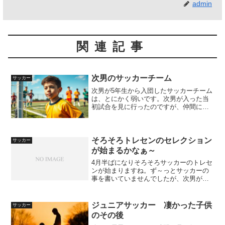
admin
関連記事
次男のサッカーチーム
サッカー
次男が5年生から入団したサッカーチーム
は、とにかく弱いです。次男が入った当
初試合を見に行ったのですが、仲間に罵
声を掛けたり直ぐに諦め他人のせいにし
たりで全くチームになっていませんでし
た。そんなチームなのでシュートをバン
バン打たれて、まだキー...
そろそろトレセンのセレクション
サッカー
が始まるかなぁ～
4月半ばになりそろそろサッカーのトレセ
ンが始まりますね。ず～っとサッカーの
事を書いていませんでしたが、次男が小
学校5年生の昨年にラグビーを止めてサッ
カーを始めました。ちょっとぽっちゃり
気味で走るのが苦手なので、タックルで
ジュニアサッカー 凄かった子供
サッカー
人を倒せるラグビーが...
のその後