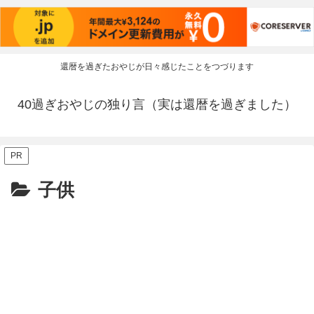
還暦を過ぎたおやじが日々感じたことをつづります
40過ぎおやじの独り言（実は還暦を過ぎました）
PR
子供